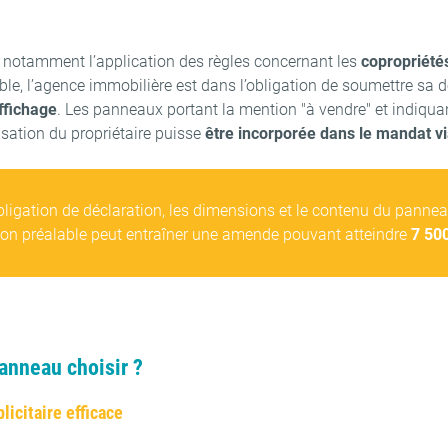
, notamment l’application des règles concernant les
copropriété
, l’agence immobilière est dans l’obligation de soumettre sa d
ffichage
. Les panneaux portant la mention "à vendre" et indiqu
risation du propriétaire puisse
être incorporée dans le mandat vi
bligation de déclaration, les dimensions et le contenu du panne
ration préalable peut entraîner une amende pouvant atteindre
7 50
panneau choisir ?
icitaire efficace