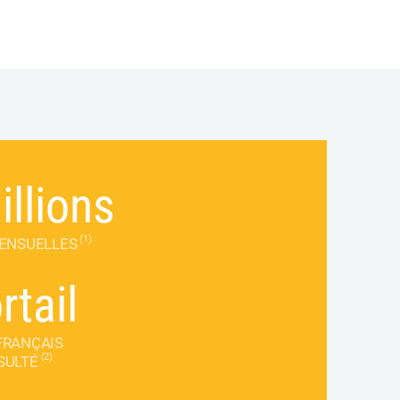
llions
(1)
MENSUELLES
rtail
FRANÇAIS
(2)
SULTÉ