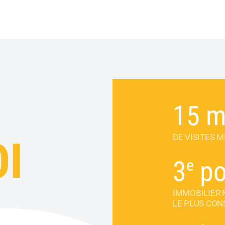
15
mi
DE VISITES 
I
3
e
po
IMMOBILIER 
LE PLUS CON