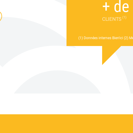
+ de
?
(1)
CLIENTS
(1) Données internes Bien'ici
(2) M