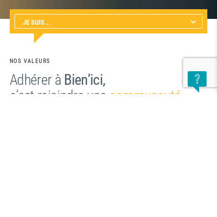
NOS VALEURS
Adhérer à
Bien’ici,
c’est rejoindre une
communauté
fédératrice, engagée pour
la réussite et l’indépendance
de tous les acteurs du secteur.