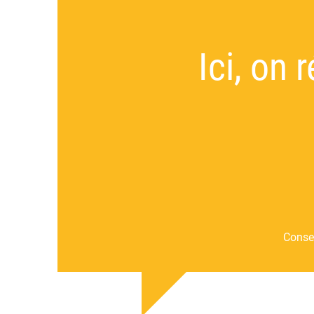
Ici, on
Consei