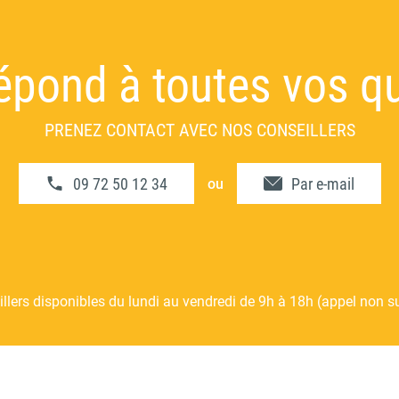
 répond à toutes vos q
PRENEZ CONTACT AVEC NOS CONSEILLERS
09 72 50 12 34
Par e-mail
ou
llers disponibles du lundi au vendredi de 9h à 18h (appel non s