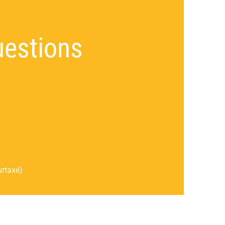
uestions
urtaxé)