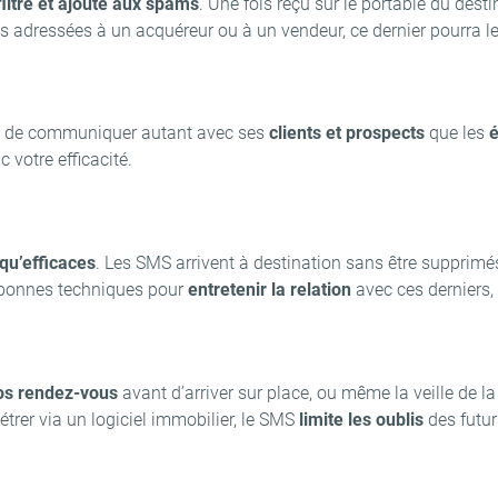
filtré et ajouté aux spams
. Une fois reçu sur le portable du dest
 adressées à un acquéreur ou à un vendeur, ce dernier pourra le
et de communiquer autant avec ses
clients et prospects
que les
é
votre efficacité.
qu’efficaces
. Les SMS arrivent à destination sans être supprimé
s bonnes techniques pour
entretenir la relation
avec ces derniers, 
os rendez-vous
avant d’arriver sur place, ou même la veille de 
trer via un logiciel immobilier, le SMS
limite les oublis
des futur