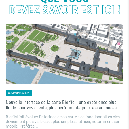
DEVEZ SAVOIR EST ICI !
COMMUNICATION
CO
e
Nouvelle interface de la carte Bien'ici : une expérience plus
Imm
fluide pour vos clients, plus performante pour vos annonces
Bie
Bien'ici fait évoluer l'interface de sa carte : les fonctionnalités clés
Pou
deviennent plus visibles et plus simples à utiliser, notamment sur
l'a
mobile. Préférée...
Bie