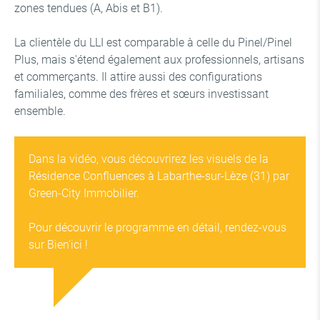
zones tendues (A, Abis et B1).
La clientèle du LLI est comparable à celle du Pinel/Pinel
Plus, mais s'étend également aux professionnels, artisans
et commerçants. Il attire aussi des configurations
familiales, comme des frères et sœurs investissant
ensemble.
Dans la vidéo, vous découvrirez les visuels de la
Résidence Confluences à Labarthe-sur-Lèze (31) par
Green-City Immobilier.
Pour découvrir le programme en détail, rendez-vous
sur
Bien'ici
!